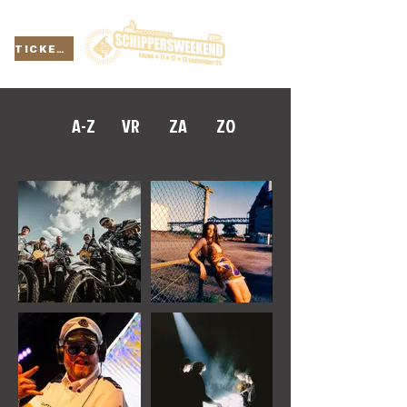
TICKETS
A-Z
VR
ZA
ZO