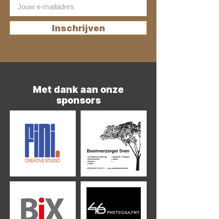
Inschrijven
Met dank aan onze
sponsors